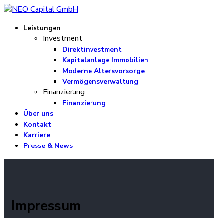
Leistungen
Investment
Direktinvestment
Kapitalanlage Immobilien
Moderne Altersvorsorge
Vermögensverwaltung
Finanzierung
Finanzierung
Über uns
Kontakt
Karriere
Presse & News
Impressum