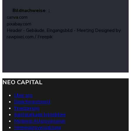
Bildnachweise :
canva.com
pixabay.com
Header - Gebäude, Eingangsbild - Meeting Designed by
rawpixel.com / Freepik
NEO CAPITAL
Über uns
Direktinvestment
Finanzierung
Kapitalanlage Immobilien
Moderne Altersvorsorge
Vermögensverwaltung