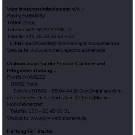
Versicherungsombudsmann e.V. :
Postfach 080632
10006 Berlin
Telefon: +49 30 20 60 58 – 0
Telefax: +49 30 20 60 58 – 58
E-Mail: beschwerde@versicherungsombudsmann.de
Webseite: www.versicherungsombudsmann.de
Ombudsmann für die Private Kranken- und
Pflegeversicherung :
Postfach 060222
10052 Berlin
Telefon: 01802 – 55 04 44 (6 Cent/Anruf aus dem
deutschen Festnetz, höchstens 42 Cent/Min aus
Mobilfunknetzen)
Telefax: 030 – 20 45 89 31
Webseite: www.pkv-ombudsmann.de
Haftung für Inhalte: