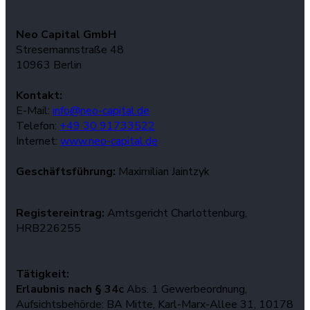
Neo Capital GmbH
Stresemannstraße 48
10963 Berlin
Kontakt:
E-Mail:
info@neo-capital.de
Telefon:
+49 30 91733522
Internet:
www.neo-capital.de
Geschäftsführung:
Maximilian Jaintzyk
Registereintrag:
Amtsgericht Charlottenburg,
HRB226255
Tätigkeit:
Erlaubnis nach § 34c
Abs. 1 Gewerbeordnung,
Aufsichtsbehörde: BA Mitte, Karl-Marx-Allee 31, 10178