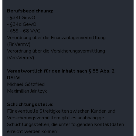
Berufsbezeichnung:
- §34f GewO
- §34d GewO
- §59 - 68 VVG
Verordnung über die Finanzanlagenvermittlung
(FinVermV)
Verordnung über die Versicherungsvermittlung
(VersVermV)
Verantwortlich für den Inhalt nach § 55 Abs. 2
RStV:
Michael Götzfried
Maximilian Jaintzyk
Schlichtungsstelle:
Für eventuelle Streitigkeiten zwischen Kunden und
Versicherungsvermittlern gibt es unabhängige
Schlichtungsstellen, die unter folgenden Kontaktdaten
erreicht werden können: