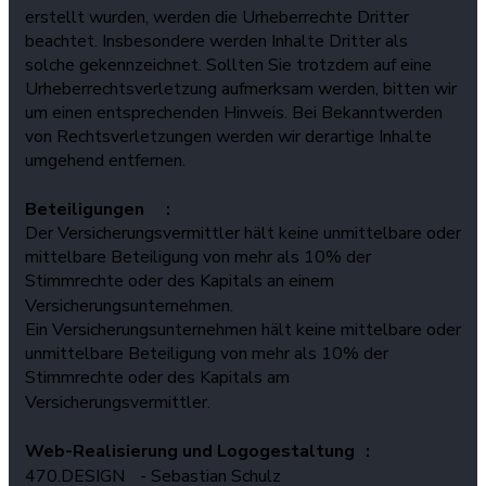
erstellt wurden, werden die Urheberrechte Dritter
beachtet. Insbesondere werden Inhalte Dritter als
solche gekennzeichnet. Sollten Sie trotzdem auf eine
Urheberrechtsverletzung aufmerksam werden, bitten wir
um einen entsprechenden Hinweis. Bei Bekanntwerden
von Rechtsverletzungen werden wir derartige Inhalte
umgehend entfernen.
Beteiligungen :
Der Versicherungsvermittler hält keine unmittelbare oder
mittelbare Beteiligung von mehr als 10% der
Stimmrechte oder des Kapitals an einem
Versicherungsunternehmen.
Ein Versicherungsunternehmen hält keine mittelbare oder
unmittelbare Beteiligung von mehr als 10% der
Stimmrechte oder des Kapitals am
Versicherungsvermittler.
Web-Realisierung und Logogestaltung :
470.DESIGN - Sebastian Schulz