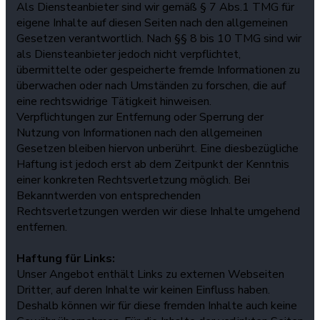
Als Diensteanbieter sind wir gemäß § 7 Abs.1 TMG für
eigene Inhalte auf diesen Seiten nach den allgemeinen
Gesetzen verantwortlich. Nach §§ 8 bis 10 TMG sind wir
als Diensteanbieter jedoch nicht verpflichtet,
übermittelte oder gespeicherte fremde Informationen zu
überwachen oder nach Umständen zu forschen, die auf
eine rechtswidrige Tätigkeit hinweisen.
Verpflichtungen zur Entfernung oder Sperrung der
Nutzung von Informationen nach den allgemeinen
Gesetzen bleiben hiervon unberührt. Eine diesbezügliche
Haftung ist jedoch erst ab dem Zeitpunkt der Kenntnis
einer konkreten Rechtsverletzung möglich. Bei
Bekanntwerden von entsprechenden
Rechtsverletzungen werden wir diese Inhalte umgehend
entfernen.
Haftung für Links:
Unser Angebot enthält Links zu externen Webseiten
Dritter, auf deren Inhalte wir keinen Einfluss haben.
Deshalb können wir für diese fremden Inhalte auch keine