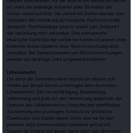
Gewähr übernehmen. Für die Inhalte der verlinkten Seiten
ist stets der jeweilige Anbieter oder Betreiber der
Seiten verantwortlich. Die verlinkten Seiten wurden zum
Zeitpunkt der Verlinkung auf mögliche Rechtsverstöße
überprüft. Rechtswidrige Inhalte waren zum Zeitpunkt
der Verlinkung nicht erkennbar. Eine permanente
inhaltliche Kontrolle der verlinkten Seiten ist jedoch ohne
konkrete Anhaltspunkte einer Rechtsverletzung nicht
zumutbar. Bei Bekanntwerden von Rechtsverletzungen
werden wir derartige Links umgehend entfernen.
Urheberecht:
Die durch die Seitenbetreiber erstellten Inhalte und
Werke auf diesen Seiten unterliegen dem deutschen
Urheberrecht. Die Vervielfältigung, Bearbeitung,
Verbreitung und jede Art der Verwertung außerhalb der
Grenzen des Urheberrechtes bedürfen der schriftlichen
Zustimmung des jeweiligen Autors bzw. Erstellers.
Downloads und Kopien dieser Seite sind nur für den
privaten, nicht kommerziellen Gebrauch gestattet.
Soweit die Inhalte auf dieser Seite nicht vom Betreiber