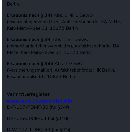
Berlin
Erlaubnis nach § 34f
Abs. 1 Nr. 1 GewO
(Finanzanlagenvermittler), Aufsichtsbehörde: BA Mitte,
Karl-Marx-Allee 31, 10178 Berlin
Erlaubnis nach § 34i
Abs. 1 S. 1GewO.
(Immobiliardarlehensvermittler), Aufsichtsbehörde: BA
Mitte, Karl-Marx-Allee 31, 10178 Berlin
Erlaubnis nach § 34d
Abs. 1 GewO
(Versicherungsmakler), Aufsichtsbehörde: IHK Berlin,
Fasanenstraße 85, 10623 Berlin
Vermittlerregister:
www.vermittlerregister.info
D-F-107-PDMF-30 (für §34f)
D-IPC-5-300IE-04 (für §34d)
D-W-107-TDRQ-68 (für §34i)